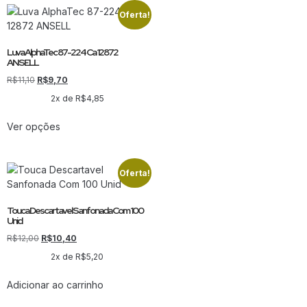
Oferta!
Luva AlphaTec 87-224 Ca 12872
ANSELL
R$
11,10
R$
9,70
2x de
R$
4,85
Ver opções
Oferta!
Touca Descartavel Sanfonada Com 100
Unid
R$
12,00
R$
10,40
2x de
R$
5,20
Adicionar ao carrinho